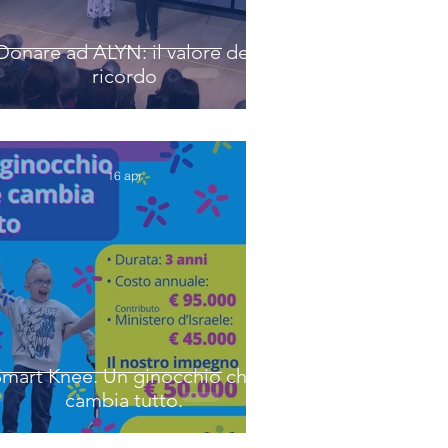
Donare ad ALYN: il valore del
ricordo
16 apr
Smart Knee. Un ginocchio che
cambia tutto.