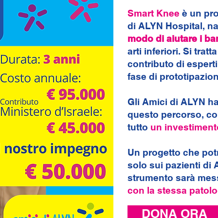
Smart Knee
è un pro
di ALYN Hospital, n
modo di aiutare i ba
arti inferiori. Si tra
contributo di esperti
fase di prototipazio
Gli Amici di ALYN h
questo percorso, c
tutto
un investimento
Un progetto che pot
solo sui pazienti di
strumento sarà mes
con la stessa patolo
DONA ORA