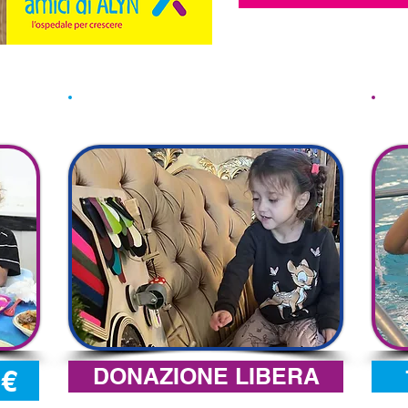
i
Un futuro su misura
DONAZIONE LIBERA
0€