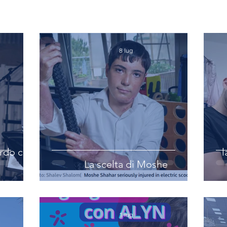
8 lug
rdo c’è
l
La scelta di Moshe
1 lug