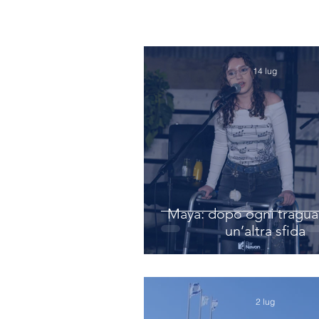
14 lug
Maya: dopo ogni tragua
un’altra sfida
2 lug