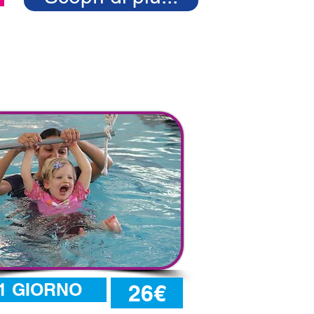
Un tuffo con ALYN
1 GIORNO
26€