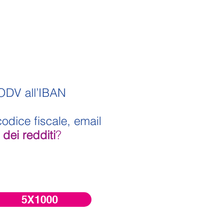
ODV
all’IBAN
odice fiscale, email
dei redditi
?
5X1000