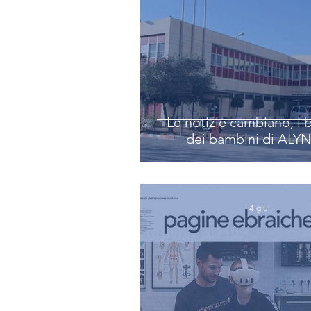
Le notizie cambiano, i 
dei bambini di ALYN
4 giu