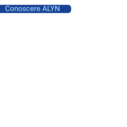
Conoscere ALYN
cerca di ALYN
are ogni bambino
i con più libertà