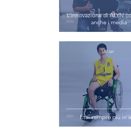
L’innovazione di ALYN c
anche i media
22 apr
Etai sempre più in a