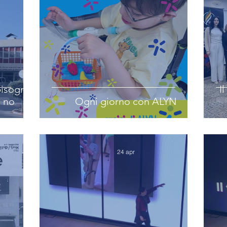
bisogni
I
 no
Ogni giorno con ALYN
24 apr