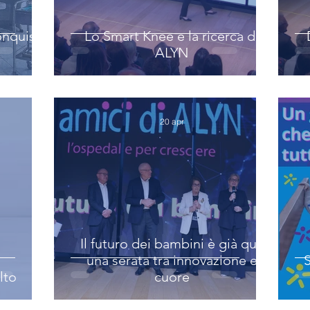
onquista
Lo Smart Knee e la ricerca di
ALYN
20 apr
Il futuro dei bambini è già qui:
una serata tra innovazione e
lto
cuore