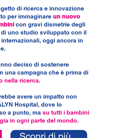
getto di ricerca e innovazione
ato per immaginare
un nuovo
mbini
con gravi dismetrie degli
tta di uno studio sviluppato con il
 internazionali, oggi ancora in
ne.
anno deciso di sostenere
on una campagna che è prima di
 nella ricerca
.
rebbe avere un impatto non
 ALYN Hospital, dove lo
so a punto, ma
su tutti i bambini
gia in ogni parte del mondo.
Scopri di più...