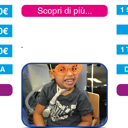
1
0€
Scopri di più...
0€
1
0€
Dona un respiro
RA