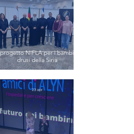
l progetto NIFLA per i bambini
drusi della Siria
23 apr