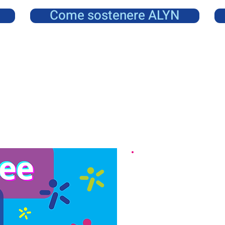
Come sostenere ALYN
La ri
per aiut
a muovers