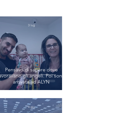
3 lug
Pensavo di sapere dove
avoravano gli angeli. Poi sono
arrivata ad ALYN
4 giu