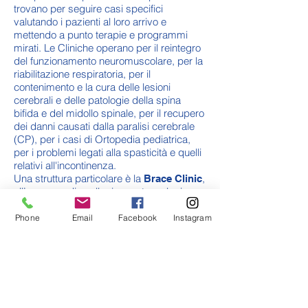
trovano per seguire casi specifici
valutando i pazienti al loro arrivo e
mettendo a punto terapie e programmi
mirati. Le Cliniche operano per il reintegro
del funzionamento neuromuscolare, per la
riabilitazione respiratoria, per il
contenimento e la cura delle lesioni
cerebrali e delle patologie della spina
bifida e del midollo spinale, per il recupero
dei danni causati dalla paralisi cerebrale
(CP), per i casi di Ortopedia pediatrica,
per i problemi legati alla spasticità e quelli
relativi all'incontinenza.
Una struttura particolare è la
,
Brace Clinic
all’avanguardia nella ricerca tecnologica
su protesi e attrezzature che permettono
di superare ogni disabilità.
Phone
Email
Facebook
Instagram