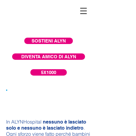
SOSTIENI ALYN
DIVENTA AMICO DI ALYN
5X1000
Mille modi per ritrovare un
sorriso
In ALYNHospital
nessuno è lasciato
.
solo e nessuno è lasciato indietro
Ogni sforzo viene fatto perché bambini