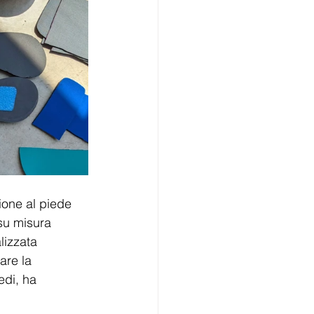
ione al piede 
su misura 
lizzata 
are la 
di, ha 