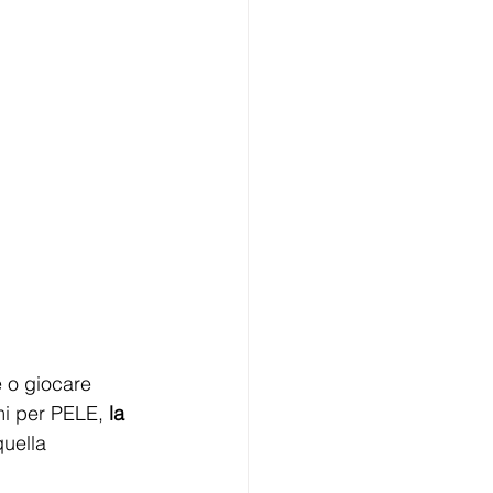
e o giocare 
mi per PELE, 
la 
quella 