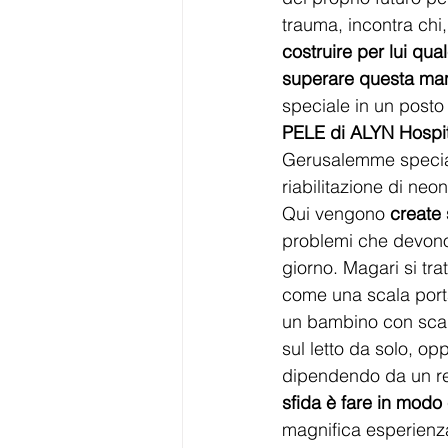
trauma, incontra chi,
costruire per lui qua
superare questa ma
speciale in un posto 
PELE di ALYN Hospit
Gerusalemme special
riabilitazione di neo
Qui vengono 
create 
problemi che devono 
giorno. Magari si trat
come una scala porta
un bambino con scars
sul letto da solo, op
dipendendo da un res
sfida è fare in modo
magnifica esperienza