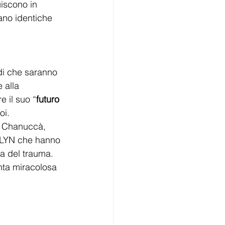
uiscono in 
ano identiche 
i che saranno 
 alla 
e il suo “
futuro 
oi.
i Chanuccà, 
 ALYN che hanno 
a del trauma. 
nta miracolosa 