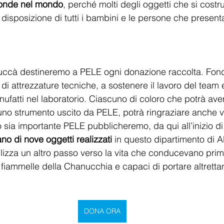
fonde nel mondo
, perché molti degli oggetti che si costr
disposizione di tutti i bambini e le persone che present
uccà destineremo a PELE ogni donazione raccolta. Fond
o di attrezzature tecniche, a sostenere il lavoro del team e
ufatti nel laboratorio. Ciascuno di coloro che potrà aver
 uno strumento uscito da PELE, potrà ringraziare anche v
o sia importante PELE pubblicheremo, da qui all’inizio d
no di nove oggetti realizzati
 in questo dipartimento di
ilizza un altro passo verso la vita che conducevano prim
fiammelle della Chanucchia e capaci di portare altretta
DONA ORA