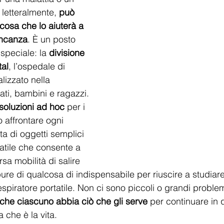
 letteralmente, 
può 
lcosa che lo aiuterà a 
ncanza
. È un posto 
speciale: la 
divisione 
al
, l’ospedale di 
izzato nella 
nati, bambini e ragazzi. 
soluzioni ad hoc
 per i 
affrontare ogni 
ta di oggetti semplici 
tile che consente a 
a mobilità di salire 
pure di qualcosa di indispensabile per riuscire a studiar
piratore portatile. Non ci sono piccoli o grandi proble
 che ciascuno abbia ciò che gli serve
 per continuare in 
 che è la vita.