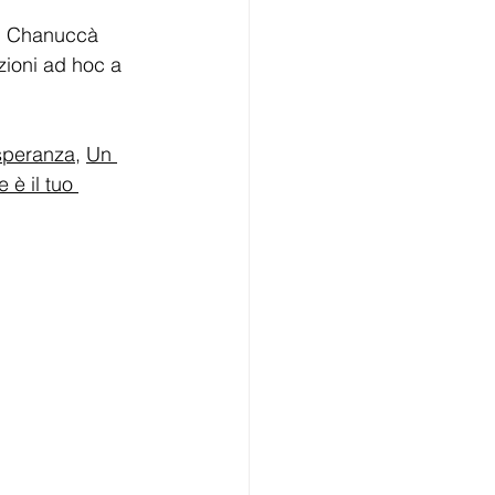
di Chanuccà 
zioni ad hoc a 
speranza
, 
Un 
è il tuo 