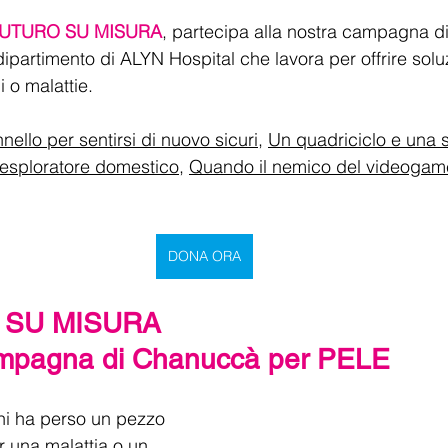
 FUTURO SU MISURA
, partecipa alla nostra campagna 
dipartimento di ALYN Hospital che lavora per offrire solu
i o malattie.
ello per sentirsi di nuovo sicuri
, 
Un quadriciclo e una 
 esploratore domestico
, 
Quando il nemico del videogame 
DONA ORA
 SU MISURA
ampagna di Chanuccà per PELE
hi ha perso un pezzo 
r una malattia o un 