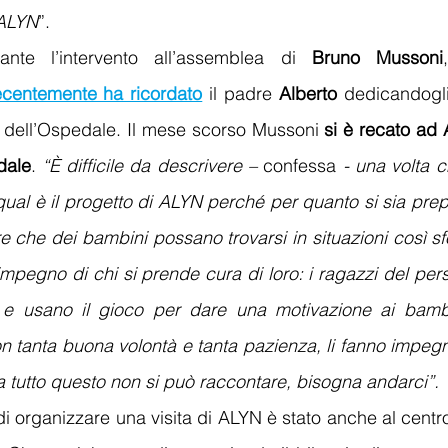
 ALYN
”. 
nante l’intervento all’assemblea di 
Bruno Mussoni
ecentemente ha ricordato
il padre 
Alberto
 dedicandogli
o dell’Ospedale. Il mese scorso Mussoni 
si è recato ad 
dale
. 
“È difficile da descrivere – 
confessa 
- una volta che
al è il progetto di ALYN perché per quanto si sia prepa
 che dei bambini possano trovarsi in situazioni così sfo
mpegno di chi si prende cura di loro: i ragazzi del per
 e usano il gioco per dare una motivazione ai bambin
on tanta buona volontà e tanta pazienza, li fanno impegn
Ma tutto questo non si può raccontare, bisogna andarci”. 
 di organizzare una visita di ALYN è stato anche al centr