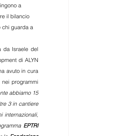
pingono a 
 il bilancio 
e chi guarda a 
da Israele del 
opment di ALYN 
ha avuto in cura 
a nei programmi 
ente abbiamo 15 
tre 3 in cantiere 
internazionali, 
programma 
EPTRI