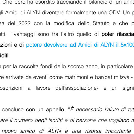
. Che però ha esordito tracciando il bilancio di un anno s
gli Amici di ALYN diventare formalmente una ODV. Un pe
lea del 2022 con la modifica dello Statuto e che p
tti. I vantaggi sono tra l’altro quello di 
poter rilasci
zioni e di 
potere devolvere ad Amici di ALYN il 5x10
diti
. 
per la raccolta fondi dello scorso anno, in particolare 
ve arrivate da eventi come matrimoni e bar/bat mitzvà - i
scrizioni a favore dell’associazione- e un signifi
i concluso con un appello. “
È necessario l’aiuto di tut
e il numero degli iscritti e di persone che vogliano me
i nuovo amico di ALYN è una risorsa importante 