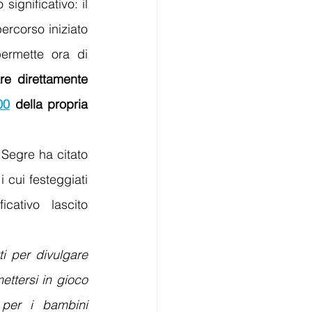
ignificativo: il 
rcorso iniziato 
ermette ora di 
are direttamente 
00
 della propria 
Segre ha citato 
 cui festeggiati 
cativo lascito 
ti per divulgare 
ttersi in gioco 
per i bambini 