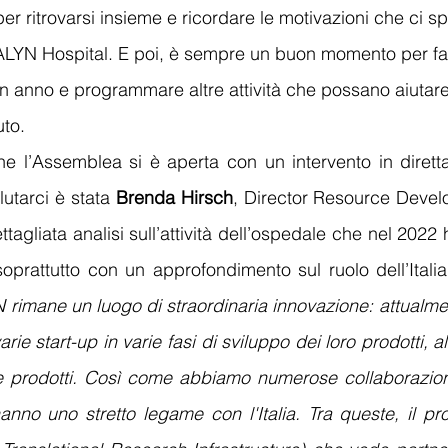
 ritrovarsi insieme e ricordare
le motivazioni che ci s
 ALYN Hospital. E poi, è sempre un buon momento per fare
 un anno e programmare altre attività che possano aiutar
to. 
 l’Assemblea si è aperta con un intervento in diretta 
utarci è stata 
Brenda Hirsch
, Director Resource Devel
tagliata analisi sull’attività dell’ospedale che nel 2022 
oprattutto con un approfondimento sul ruolo dell’Itali
 rimane un luogo di straordinaria innovazione: attualm
rie start-up in varie fasi di sviluppo dei loro prodotti, al
i e prodotti. Così come abbiamo numerose collaborazioni 
hanno uno stretto legame con l'Italia. Tra queste, il 