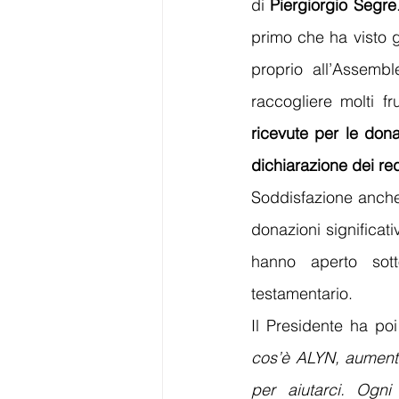
di 
Piergiorgio Segre
primo che ha visto 
proprio all’Assemb
raccogliere molti fru
ricevute per le dona
dichiarazione dei red
Soddisfazione anche 
donazioni significati
hanno aperto sotto
testamentario.  
Il Presidente ha po
cos’è ALYN, aumentar
per aiutarci. Ogn