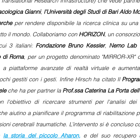
Translational Research Infrastructure) che vede partner
acologica Gianni
, 
l’Università degli Studi di Bari Aldo Mo
erche
 per rendere disponibile la ricerca clinica su una 
tutto il mondo. Collaboriamo con 
HORIZON
, un consorzi
ui 3 italiani: 
Fondazione Bruno Kessler
, 
Nemo Lab S
 di Roma
, per un progetto denominato "MIRROR-XR" con
 a piattaforme avanzate di realtà virtuale e aumenta
chi gestiti con i gesti. Infine Hirsch ha citato Il 
Progra
ele
 che ha per partner la 
Prof.ssa Caterina La Porta dell'
n l'obiettivo di ricercare strumenti per l'analisi dei 
he aiutino a pianificare il programma di riabilitazione pi
sioni cerebrali traumatiche. L’intervento si è concluso co
la storia del piccolo Aharon,
 e del suo recupero 