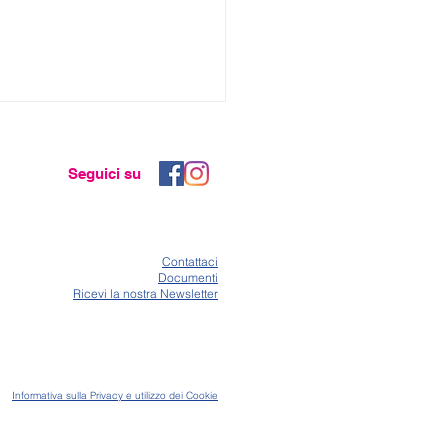
Seguici su
Co
ntattaci
Documenti
Ricevi la nostra Newsletter
avo di sapere dove
avano gli angeli. Poi
 arrivata ad ALYN
Informativa sulla Privacy e utilizzo dei Cookie