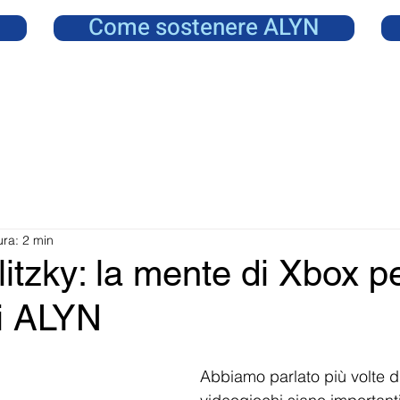
Come sostenere ALYN
ura: 2 min
itzky: la mente di Xbox pe
di ALYN
Abbiamo parlato più volte d