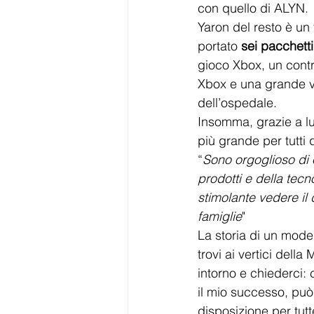
con quello di ALYN.
Yaron del resto è un 
portato 
sei pacchetti
gioco Xbox, un contr
Xbox e una grande va
dell’ospedale. 
Insomma, grazie a lu
più grande per tutti q
“
Sono orgoglioso di 
prodotti e della tec
stimolante vedere il 
famiglie
"
La storia di un mode
trovi ai vertici della
intorno e chiederci:
il mio successo, può
disposizione per tutt