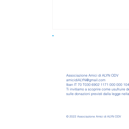
Associazione Amici di ALYN ODV
amicidiALYN@gmail.com
Iban IT 70 T030 6902 1171 000 000 10
Maya: dopo ogni traguardo
Ti invitiamo a scoprire come usufruire de
c’è un’altra sfida
sulle donazioni previsti dalla legge nell
© 2022 Associazione Amici di ALYN ODV