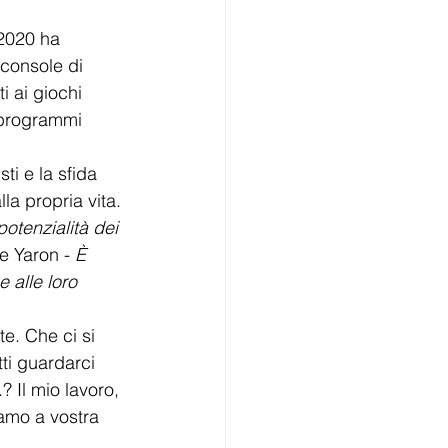
 2020 ha 
console di 
 ai giochi 
 programmi 
sti
e
la sfida 
la propria vita. 
potenzialità dei 
ce Yaron - 
È 
 alle loro 
e. Che ci si 
tti guardarci 
 Il mio lavoro, 
iamo a vostra 