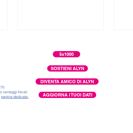
5x1000
SOSTIENI ALYN
La scelta di Moshe
DIVENTA AMICO DI ALYN
470
Pens
i vantaggi fiscali
lavor
AGGIORNA I TUOI DATI
a
pagina dedicata.
sono