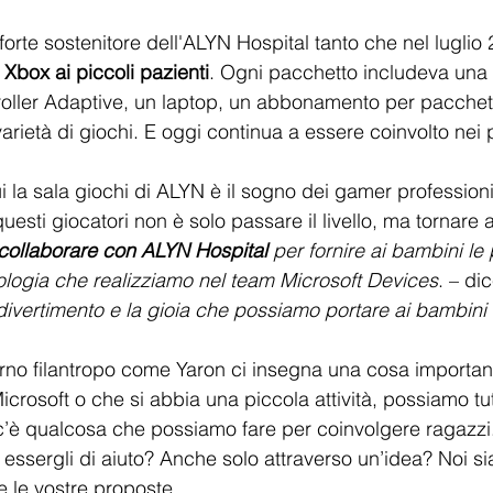
forte sostenitore dell'ALYN Hospital tanto che nel luglio
 Xbox ai piccoli pazienti
. Ogni pacchetto includeva una 
oller Adaptive, un laptop, un abbonamento per pacchetti
rietà di giochi. E oggi continua a essere coinvolto nei
i la sala giochi di ALYN è il sogno dei gamer professioni
uesti giocatori non è solo passare il livello, ma tornare al
collaborare con ALYN Hospital
 per fornire ai bambini le 
nologia che realizziamo nel team Microsoft Devices
. – di
divertimento e la gioia che possiamo portare ai bambini e
rno filantropo come Yaron ci insegna una cosa important
 Microsoft o che si abbia una piccola attività, possiamo tu
 c’è qualcosa che possiamo fare per coinvolgere ragazzi.?
 essergli di aiuto? Anche solo attraverso un’idea? Noi s
e le vostre proposte. 