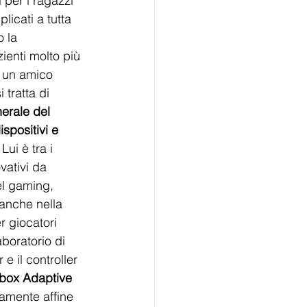
 per i ragazzi 
licati a tutta 
o la 
zienti molto più 
a un amico 
 tratta di 
nerale del 
spositivi e 
 Lui è tra i 
vativi da 
el gaming, 
anche nella 
r giocatori 
aboratorio di 
e il controller 
box Adaptive
samente affine 