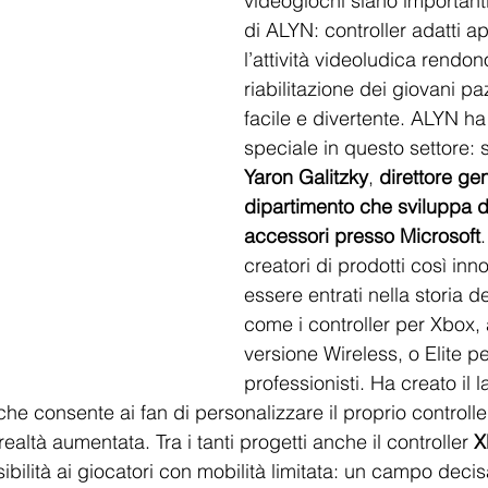
videogiochi siano importanti
di ALYN: controller adatti app
l’attività videoludica rendon
riabilitazione dei giovani pa
facile e divertente. ALYN h
speciale in questo settore: si
Yaron Galitzky
, 
direttore ge
dipartimento che sviluppa di
accessori presso Microsoft
.
creatori di prodotti così inno
essere entrati nella storia d
come i controller per Xbox, 
versione Wireless, o Elite pe
professionisti. Ha creato il l
e consente ai fan di personalizzare il proprio controller 
ealtà aumentata. Tra i tanti progetti anche il controller 
X
bilità ai giocatori con mobilità limitata: un campo deci