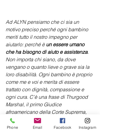
Ad ALYN pensiamo che ci sia un 
motivo preciso perché ogni bambino 
meriti tutto il nostro impegno per 
aiutarlo: perché è 
un essere umano 
che ha bisogno di aiuto e assistenza
. 
Non importa chi siano, da dove 
vengano o quanto lieve o grave sia la 
loro disabilità. Ogni bambino è proprio 
come me e voi e merita di essere 
trattato con dignità, compassione e 
ogni cura. C’è una frase di Thurgood 
Marshal, il primo Giudice 
afroamericano della Corte Suprema, 
che voglio ricordare: 
Q
uando 
riconosciamo l'umanità dei nostri 
Phone
Email
Facebook
Instagram
simili, ci facciamo il più grande 