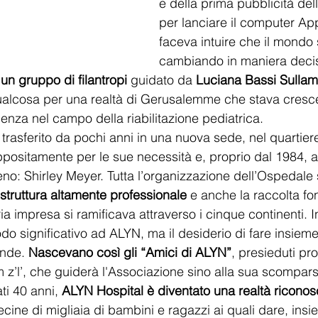
e della prima pubblicità del
per lanciare il computer App
faceva intuire che il mondo 
cambiando in maniera decis
 
un gruppo di filantropi 
guidato da 
Luciana Bassi Sullam 
ualcosa per una realtà di Gerusalemme che stava cresc
enza nel campo della riabilitazione pediatrica.
trasferito da pochi anni in una nuova sede, nel quartiere
ppositamente per le sue necessità e, proprio dal 1984, 
no: Shirley Meyer. Tutta l’organizzazione dell’Ospedale 
struttura altamente professionale
 e anche la raccolta fo
ia impresa si ramificava attraverso i cinque continenti. In 
o significativo ad ALYN, ma il desiderio di fare insieme 
nde. 
Nascevano così gli “Amici di ALYN”
, presieduti pr
 z’l’, che guiderà l'Associazione sino alla sua scompars
ti 40 anni, 
ALYN Hospital è diventato una realtà riconosci
ine di migliaia di bambini e ragazzi ai quali dare, insie