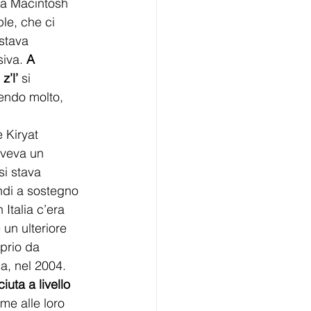
la Macintosh 
le, che ci 
stava 
iva. 
A 
z’l’
 si 
endo molto, 
 Kiryat 
aveva un 
si stava 
ndi a sostegno 
Italia c’era 
un ulteriore 
oprio da 
a, nel 2004.
uta a livello 
me alle loro 