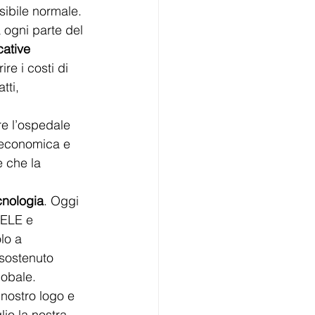
sibile normale. 
 ogni parte del 
cative 
re i costi di 
tti, 
e l’ospedale 
 economica e 
e che la 
cnologia
. Oggi 
PELE e 
lo a 
sostenuto 
lobale. 
nostro logo e 
io la nostra 