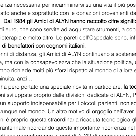
istenza necessaria per incamminarsi su una vita il più pos
fatto anche e soprattutto con le donazioni provenienti da
. 
Dal 1984 gli Amici di ALYN hanno raccolto cifre signifi
 di euro, che sono servite ad acquistare strumenti, a copri
sioterapia e molto altro. Le pareti dell’Ospedale sono, infa
 di benefattori con cognomi italiani
. 
nni di distanza, gli Amici di ALYN continuano a sostener
a, ma con la consapevolezza che la situazione politica,
mpo richiede molti più sforzi rispetto al mondo di allora 
inuita, anzi… 
 ha però portato una speciale novità in particolare, 
la te
oni sviluppate proprio dalle divisioni dedicate di ALYN, 
n supporto indispensabile per i piccoli pazienti, non so
nque nel mondo. Un altro motivo di orgoglio nell’aver 
ni è proprio questa straordinaria ricaduta tecnologica g
antennale ricordando questa importante ricorrenza nel 
nti che permetteranno ai soci di ALYN di
conoscere megl