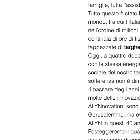
famiglie, tutta l’ass
Tutto questo è stato 
mondo, tra cui l’Italia
nell’ordine di milioni
centinaia di ore di fi
tappezzate di 
targhe
Oggi, a quattro dece
con la stessa energi
sociale del nostro te
sofferenza non è dim
Il passare degli anni
molte delle innovazi
ALYNnovation, sono u
Gerusalemme, ma ovu
ALYN in questi 40 an
Festeggeremo il quar
con una serie di eve