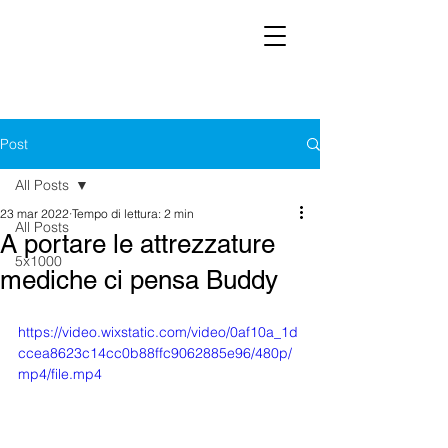
Post
All Posts
23 mar 2022
Tempo di lettura: 2 min
All Posts
A portare le attrezzature
5x1000
mediche ci pensa Buddy
https://video.wixstatic.com/video/0af10a_1d
ccea8623c14cc0b88ffc9062885e96/480p/
mp4/file.mp4