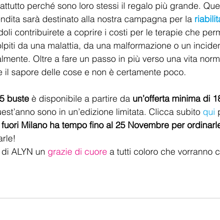
attutto perché sono loro stessi il regalo più grande. Ques
vendita sarà destinato alla nostra campagna per la 
riabili
ndoli contribuirete a coprire i costi per le terapie che pe
lpiti da una malattia, da una malformazione o un inciden
lmente. Oltre a fare un passo in più verso una vita norm
e il sapore delle cose e non è certamente poco.  
e 5 buste
 è disponibile a partire da 
un’offerta minima di 1
est’anno sono in un’edizione limitata. Clicca subito 
qui 
e fuori Milano ha tempo fino al 25 Novembre per ordinarl
arle!
 di ALYN un 
grazie di cuore
 a tutti coloro che vorranno c