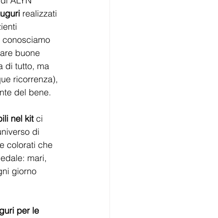
 di ALYN 
auguri 
realizzati 
ienti 
n conosciamo 
rare buone 
di tutto, ma 
e ricorrenza), 
e del bene.  
li nel kit 
ci 
niverso di 
e colorati che 
edale: mari, 
gni giorno 
guri per le 