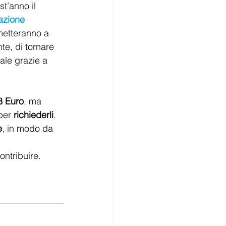
t’anno il 
tazione 
rmetteranno a 
te, di tornare 
ale grazie a 
8 Euro
, ma 
per 
richiederli
. 
e
, in modo da 
ontribuire. 