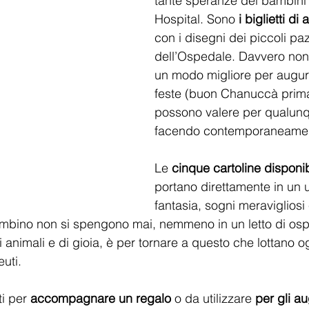
tante speranze dei bambini
Hospital. Sono 
i biglietti di 
con i disegni dei piccoli paz
dell’Ospedale. Davvero no
un modo migliore per augu
feste (buon Chanuccà prima 
possono valere per qualunqu
facendo contemporaneament
Le 
cinque cartoline disponibi
portano direttamente in un u
fantasia, sogni meravigliosi 
ambino non si spengono mai, nemmeno in un letto di osp
di animali e di gioia, è per tornare a questo che lottano o
uti. 
ti per 
accompagnare un regalo
 o da utilizzare 
per gli au