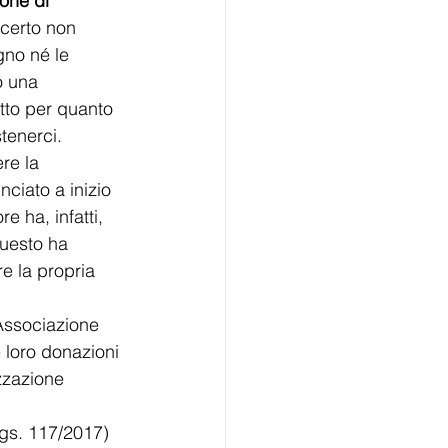
one di 
 certo non 
no né le 
o una 
tto per quanto 
tenerci.  
re la 
iato a inizio 
e ha, infatti, 
Questo ha 
e la propria 
Associazione 
 loro donazioni 
zzazione 
lgs. 117/2017) 