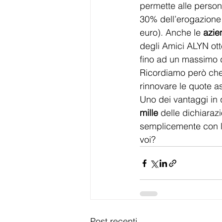
permette alle persone
30% dell’erogazione 
euro). Anche le 
azie
degli Amici ALYN ot
fino ad un massimo 
Ricordiamo però che
rinnovare le quote a
Uno dei vantaggi in q
mille
 delle dichiaraz
semplicemente con la
voi? 
Post recenti