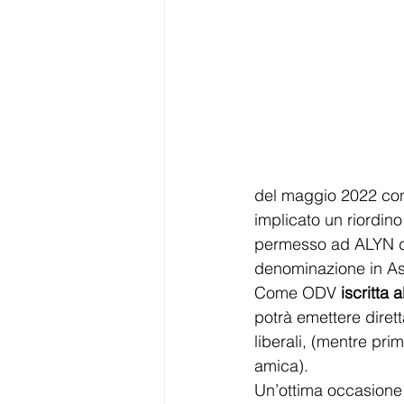
del maggio 2022 con l
implicato un riordino 
permesso ad ALYN di 
denominazione in As
Come ODV 
iscritta 
potrà emettere dirett
liberali, (mentre pr
amica).
Un’ottima occasione p