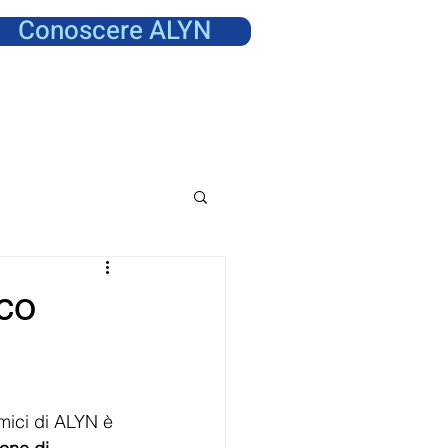
Conoscere ALYN
co
Amici di ALYN è 