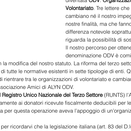
diventata
 ODV
: 
Organizzazi
Volontariato
. Tre lettere che
cambiano né il nostro impeg
nostre finalità, ma che fann
differenza notevole soprattu
riguarda la possibilità di sos
Il nostro percorso per ottene
denominazione ODV è cominc
a modifica del nostro statuto. La riforma del terzo settor
di tutte le normative esistenti in sette tipologie di enti. 
rientrare tra le organizzazioni di volontariato e cambiar
sociazione Amici di ALYN ODV.
al Registro Unico Nazionale del Terzo Settore 
(RUNTS) l’
amente ai donatori ricevute fiscalmente deducibili per le
ima per questa operazione aveva l’appoggio di un’organi
er ricordarvi che la legislazione italiana (art. 83 del D.