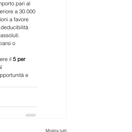
mporto pari al 
eriore a 30.000 
oni a favore 
 deducibilità 
assoluti.  
arsi o 
re il 
5 per 
N 
pportunità e 
Mostra tutti