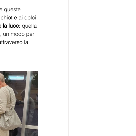
e queste 
hiot e ai dolci 
 la luce
: quella 
oi, un modo per 
ttraverso la 