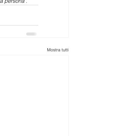
na persona
". 
Mostra tutti