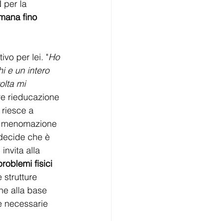
 per la 
imana fino 
vo per lei. "
Ho 
i e un intero 
olta mi 
re rieducazione 
riesce a 
a menomazione 
 decide che è 
invita alla 
roblemi fisici 
 strutture 
ne alla base 
re necessarie 