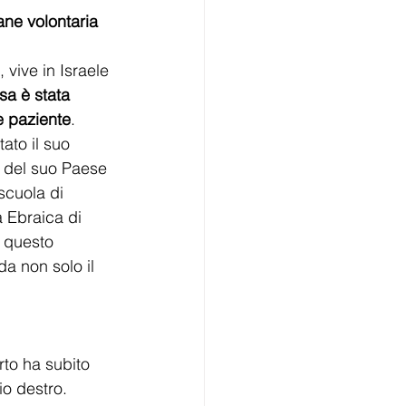
ane volontaria 
 vive in Israele 
sa è stata 
e paziente
. 
ato il suo 
a del suo Paese 
scuola di 
 Ebraica di 
 questo 
a non solo il 
rto ha subito 
io destro. 