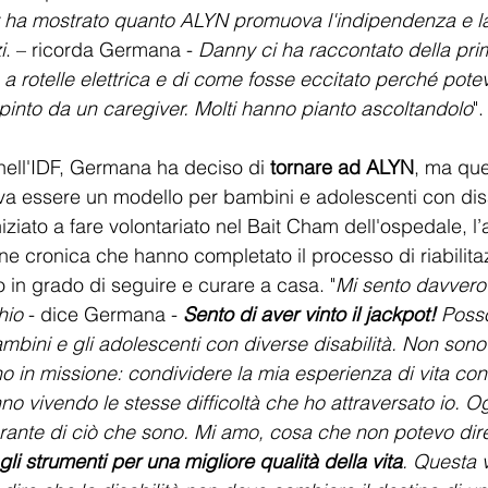
y ha mostrato quanto ALYN promuova l'indipendenza e la 
i
. – ricorda Germana - 
Danny ci ha raccontato della prim
a a rotelle elettrica e di come fosse eccitato perché pot
pinto da un caregiver. Molti hanno pianto ascoltandolo
".
 nell'IDF, Germana ha deciso di 
tornare ad ALYN
, ma que
a essere un modello per bambini e adolescenti con disab
ziato a fare volontariato nel Bait Cham dell'ospedale, l’a
one cronica che hanno completato il processo di riabilita
 in grado di seguire e curare a casa. "
Mi sento davvero
hio
 - dice Germana - 
Sento di aver vinto il jackpot!
 Poss
mbini e gli adolescenti con diverse disabilità. Non sono
no in missione: condividere la mia esperienza di vita con 
o vivendo le stesse difficoltà che ho attraversato io. Og
grante di ciò che sono. Mi amo, cosa che non potevo dire 
 gli strumenti per una migliore qualità della vita
. Questa 