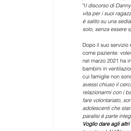
"I
l discorso di Dann
vita per i suoi ragazz
è salito su una sedi
solo, senza essere s
Dopo il suo servizio
come paziente: volev
nel marzo 2021 ha ini
bambini in ventilazi
cui famiglie non sono
avessi chiuso il cerc
relazionarmi con i ba
fare volontariato, so
adolescenti che stann
paralisi è parte inte
Voglio dare agli altri