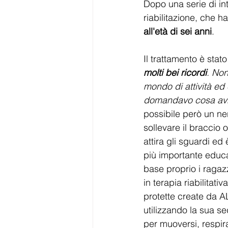
Dopo una serie di in
riabilitazione, che h
all'età di sei anni
.
Il trattamento è stat
molti bei ricordi
. Non
mondo di attività ed
domandavo cosa avre
possibile però un n
sollevare il braccio o
attira gli sguardi e
più importante educar
base proprio i ragaz
in terapia riabilitati
protette create da A
utilizzando la sua sed
per muoversi, respira