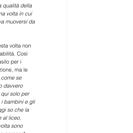
qualità della 
a volta in cui 
eva muoversi da 
sta volta non 
ilità. Così 
silo per i 
zione, ma le 
 come se 
o davvero 
 qui solo per 
i bambini e gli 
gi so che la 
al liceo. 
volta sono 