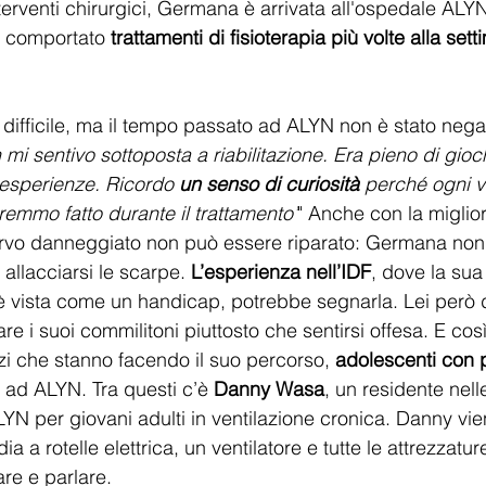
terventi chirurgici, Germana è arrivata all'ospedale ALYN
a comportato 
trattamenti di fisioterapia più volte alla sett
o difficile, ma il tempo passato ad ALYN non è stato negati
 mi sentivo sottoposta a riabilitazione. Era pieno di gioch
 esperienze. Ricordo 
un senso di curiosità
 perché ogni v
mmo fatto durante il trattamento’
" Anche con la miglio
ervo danneggiato non può essere riparato: Germana non 
 allacciarsi le scarpe. 
L’esperienza nell’IDF
, dove la su
d è vista come un handicap, potrebbe segnarla. Lei però
e i suoi commilitoni piuttosto che sentirsi offesa. E così 
zi che stanno facendo il suo percorso, 
adolescenti con p
va ad ALYN. Tra questi c’è 
Danny Wasa
, un residente nelle
LYN per giovani adulti in ventilazione cronica. Danny vie
ia a rotelle elettrica, un ventilatore e tutte le attrezzatu
re e parlare. 